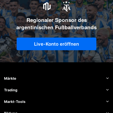
Regionaler Sponsor des
argentinischen Fußballverbands
Live-Konto eröffnen
Märkte
Forex
Trading
Rohstoffe
Handelsplattform
Markt-Tools
Kryptowährungen
Risikomanagement
Wirtschaftskalender