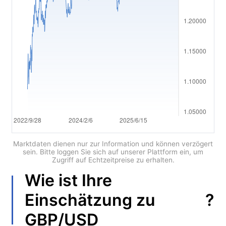
العربية
简体中文
繁體中文
한국어
ไทย
Tiếng việt
Bahasa Indonesia
Marktdaten dienen nur zur Information und können verzögert
sein. Bitte loggen Sie sich auf unserer Plattform ein, um
Zugriff auf Echtzeitpreise zu erhalten.
Bahasa Melayu
Wie ist Ihre
हिन्दी
?
Einschätzung zu
GBP/USD