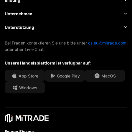
Bildung
Aktien
Kosten und Gebühren
Nachrichten
Grundlagen
Unternehmen
Indizes
Insights
Über Mitrade
Unterstützung
ETFs
EBook
AFA-Sponsoring
Kontakt
Bei Fragen kontaktieren Sie uns bitte unter
cs.eu@mitrade.com
oder über Live-Chat.
Unsere Auszeichnungen
Hilfe-Center
Unsere Handelsplattform ist verfügbar auf:
Medienzentrum
Häufig gestellte Fragen
Karrierechancen
App Store
Google Play
MacOS
Windows
Rechtsdokumente
Folgen Sie uns