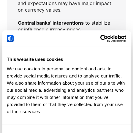
and expectations may have major impact
on currency values.
Central banks’ interventions
to stabilize
or influence currency prices.
This website uses cookies
GBPUSD
Nachrichten
We use cookies to personalise content and ads, to
provide social media features and to analyse our traffic.
We also share information about your use of our site with
Australische Dollar-
our social media, advertising and analytics partners who
Bullen bleiben an der
may combine it with other information that you’ve
Seitenlinie, da Iran-
2026-08-07 10:18:07 (GMT+0)
provided to them or that they’ve collected from your use
Risiken den USD vor den
of their services.
US-NFP stützen
Euro schwächt sich