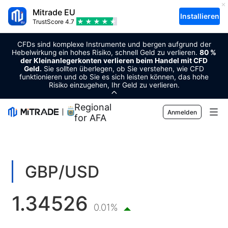
Mitrade EU
Installieren
TrustScore
4.7
CFDs sind komplexe Instrumente und bergen aufgrund der
Hebelwirkung ein hohes Risiko, schnell Geld zu verlieren.
80 %
der Kleinanlegerkonten verlieren beim Handel mit CFD
Geld.
Sie sollten überlegen, ob Sie verstehen, wie CFD
funktionieren und ob Sie es sich leisten können, das hohe
Risiko einzugehen, Ihr Geld zu verlieren.
Regional Sponsor
Anmelden
for AFA
Märkte
Forex
Trading
GBP/USD
Rohstoffe
Handelsplattform
Markt-Tools
1.34526
Kryptowährungen
Risikomanagement
Wirtschaftskalender
0.01%
Bildung
Aktien
Kosten und Gebühren
Nachrichten