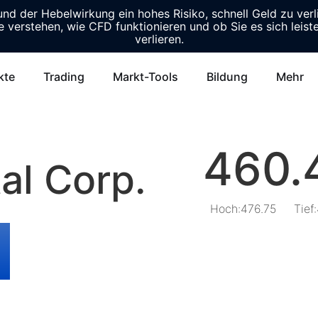
d der Hebelwirkung ein hohes Risiko, schnell Geld zu verl
e verstehen, wie CFD funktionieren und ob Sie es sich leist
verlieren.
kte
Trading
Markt-Tools
Bildung
Mehr
460.
al Corp.
Hoch
:
476.75
Tief
: