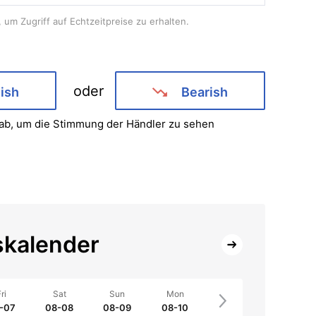
 um Zugriff auf Echtzeitpreise zu erhalten.
oder
lish
Bearish
ab, um die Stimmung der Händler zu sehen
skalender
ri
Sat
Sun
Mon
-07
08-08
08-09
08-10