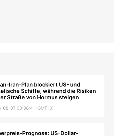
n
n-Iran-Plan blockiert US- und
aelische Schiffe, während die Risiken
der Straße von Hormus steigen
6-08-07 00:38:41 (GMT+0)
berpreis-Prognose: US-Dollar-