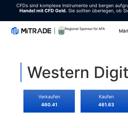
CFDs sind komplexe Instrumente und bergen aufgrun
Handel mit CFD Geld.
Sie sollten überlegen, ob Si
Regional Sponsor for AFA
Mär
Western Digit
Verkaufen
Kaufen
460.41
461.63