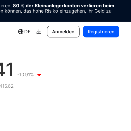
ieren.
80 % der Kleinanlegerkonten verlieren beim
en können, das hohe Risiko einzugehen, Ihr Geld zu
DE
Anmelden
Registrieren
41
-10.91%
416.62