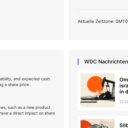
Aktuelle Zeitzone: GMT0
WDC
Nachrichte
itability, and expected cash
Oma
ing a share price.
isr
in 
202
s, such as a new product
 have a direct impact on share
Sil