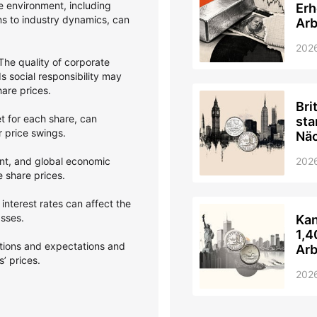
 environment, including
Erh
ons to industry dynamics, can
Arb
202
he quality of corporate
 social responsibility may
hare prices.
Bri
et for each share, can
sta
er price swings.
Nä
nt, and global economic
202
e share prices.
interest rates can affect the
asses.
Kan
1,4
ptions and expectations and
Arb
’ prices.
202