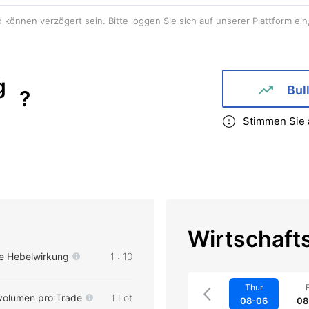
können verzögert sein. Bitte loggen Sie sich auf unserer Plattform ein,
g
Bul
?
Stimmen Sie 
Wirtschaft
e Hebelwirkung
1 : 10
Thur
F
volumen pro Trade
1 Lot
08-06
08