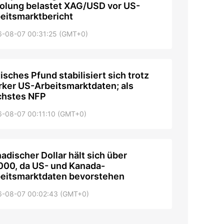
olung belastet XAG/USD vor US-
eitsmarktbericht
6-08-07 00:31:25 (GMT+0)
tisches Pfund stabilisiert sich trotz
rker US-Arbeitsmarktdaten; als
chstes NFP
6-08-07 00:11:10 (GMT+0)
adischer Dollar hält sich über
000, da US- und Kanada-
eitsmarktdaten bevorstehen
6-08-07 00:02:43 (GMT+0)