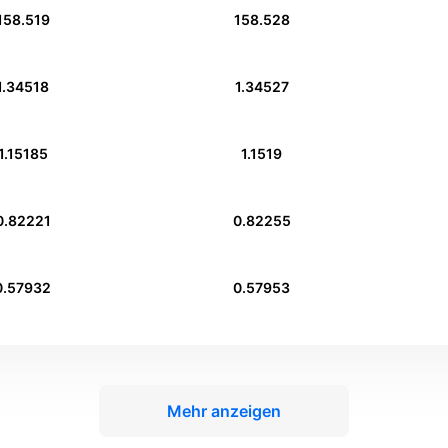
158.519
158.528
1.34518
1.34527
1.15185
1.1519
0.82221
0.82255
0.57932
0.57953
Mehr anzeigen