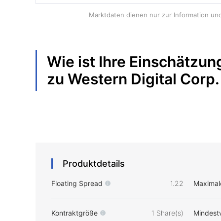
Marktdaten dienen nur zur Information und 
Wie ist Ihre Einschätzun
zu
Western Digital Corp.
Produktdetails
Floating Spread
1.22
Maximal
Kontraktgröße
1 Share(s)
Mindest