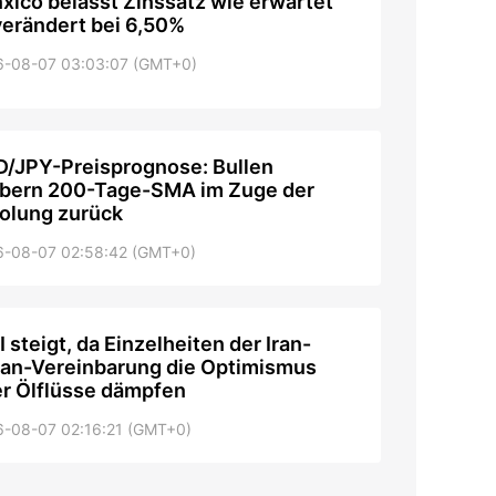
xico belässt Zinssatz wie erwartet
erändert bei 6,50%
6-08-07 03:03:07 (GMT+0)
/JPY-Preisprognose: Bullen
bern 200-Tage-SMA im Zuge der
olung zurück
6-08-07 02:58:42 (GMT+0)
 steigt, da Einzelheiten der Iran-
n-Vereinbarung die Optimismus
r Ölflüsse dämpfen
6-08-07 02:16:21 (GMT+0)