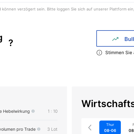
können verzögert sein. Bitte loggen Sie sich auf unserer Plattform ein,
g
Bul
?
Stimmen Sie 
Wirtschaft
e Hebelwirkung
1 : 10
Thur
F
volumen pro Trade
3 Lot
08-06
08