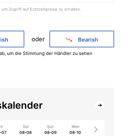
 um Zugriff auf Echtzeitpreise zu erhalten.
oder
lish
Bearish
ab, um die Stimmung der Händler zu sehen
skalender
ri
Sat
Sun
Mon
-07
08-08
08-09
08-10