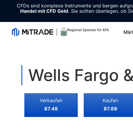
CFDs sind komplexe Instrumente und bergen aufgrun
Handel mit CFD Geld.
Sie sollten überlegen, ob Si
Regional Sponsor for AFA
Mär
Wells Fargo &
Verkaufen
Kaufen
87.49
87.68