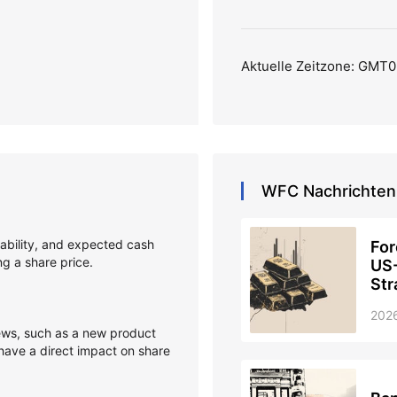
Aktuelle Zeitzone: GMT0
WFC
Nachrichten
itability, and expected cash
For
ing a share price.
US-
Str
202
s, such as a new product
 have a direct impact on share