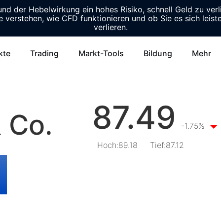
d der Hebelwirkung ein hohes Risiko, schnell Geld zu verl
e verstehen, wie CFD funktionieren und ob Sie es sich leist
verlieren.
kte
Trading
Markt-Tools
Bildung
Mehr
87.49
 Co.
-1.75%
Hoch
:
89.18
Tief
:
87.12