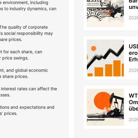
Ban
 environment, including
unv
ons to industry dynamics, can
202
he quality of corporate
 social responsibility may
hare prices.
USD
et for each share, can
ero
er price swings.
Erh
nt, and global economic
202
e share prices.
interest rates can affect the
asses.
WTI
Oma
ptions and expectations and
übe
’ prices.
202