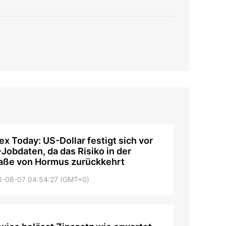
ex Today: US-Dollar festigt sich vor
Jobdaten, da das Risiko in der
aße von Hormus zurückkehrt
6-08-07 04:54:27 (GMT+0)