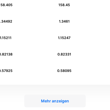
158.405
158.45
1.34492
1.3461
1.15211
1.15247
0.82138
0.82331
0.57925
0.58095
Mehr anzeigen