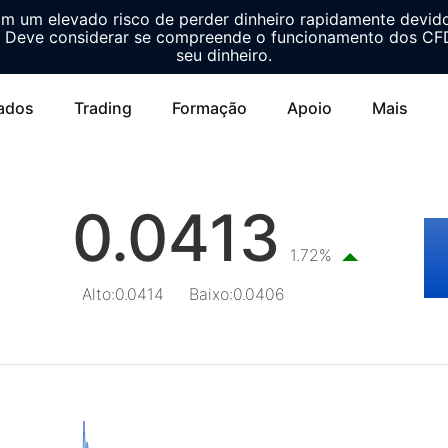
m um elevado risco de perder dinheiro rapidamente devid
Deve considerar se compreende o funcionamento dos CFDs
seu dinheiro.
ados
Trading
Formação
Apoio
Mais
0.0413
1.72%
Alto
:
0.0414
Baixo
:
0.0406