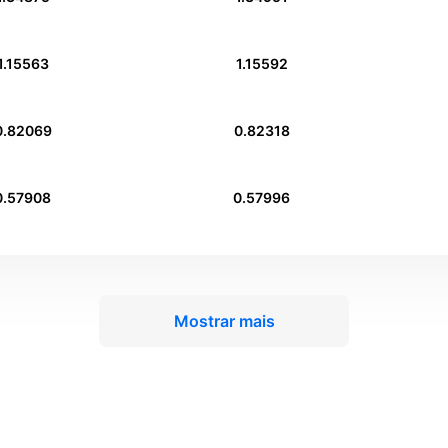
1.15563
1.15592
0.82069
0.82318
0.57908
0.57996
Mostrar mais