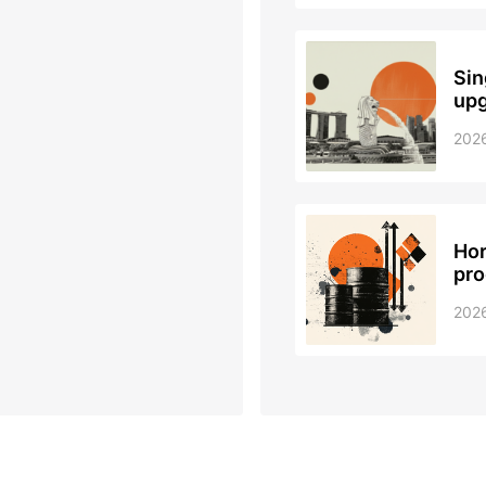
Sin
upg
202
Hor
pro
202