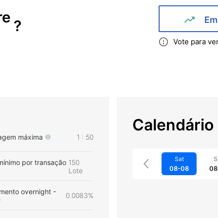
re
Em 
?
Vote para ve
Calendário
agem máxima
1 : 50
Sat
S
mínimo por transação
150
08-08
08
Lote
mento overnight -
0.0083%