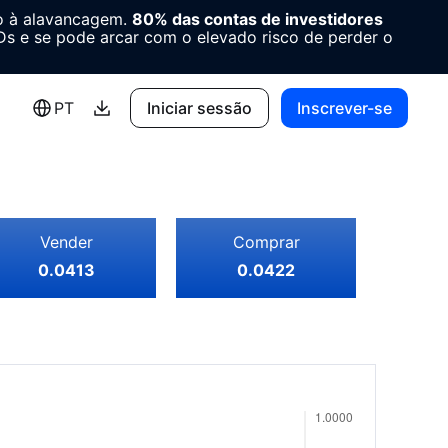
o à alavancagem.
80% das contas de investidores
 e se pode arcar com o elevado risco de perder o
PT
Iniciar sessão
Inscrever-se
Vender
Comprar
0.0413
0.0422