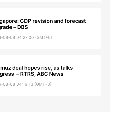
gapore: GDP revision and forecast
rade – DBS
6-08-08 04:27:00 (GMT+0)
muz deal hopes rise, as talks
gress – RTRS, ABC News
6-08-08 04:19:13 (GMT+0)