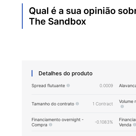
Qual é a sua opinião sob
The Sandbox
Detalhes do produto
Spread flutuante
0.0009
Alavanc
Volume 
Tamanho do contrato
1 Contract
Financiamento overnight -
Financia
-0.1083%
Compra
Venda