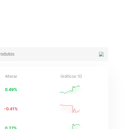
Alterar
Gráficos 1D
0.49
%
-0.41
%
0.27
%