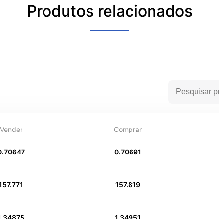
Produtos relacionados
Vender
Comprar
0.70647
0.70691
157.771
157.819
1.34875
1.34951