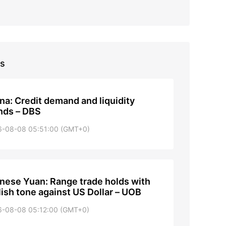
as
na: Credit demand and liquidity
nds – DBS
6-08-08 05:51:00 (GMT+0)
nese Yuan: Range trade holds with
lish tone against US Dollar – UOB
6-08-08 05:12:00 (GMT+0)