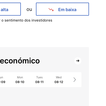
ou
alta
Em baixa
r o sentimento dos investidores
 económico
un
Mon
Tues
Wed
-09
08-10
08-11
08-12