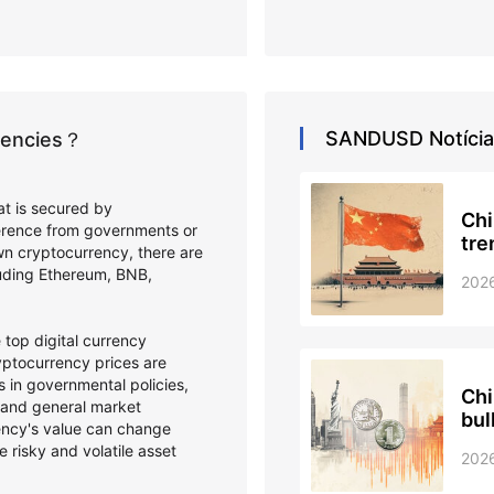
SANDUSD
Notíci
rrencies？
hat is secured by
Chi
ference from governments or
tre
wn cryptocurrency, there are
cluding Ethereum, BNB,
202
top digital currency
ptocurrency prices are
 in governmental policies,
Chi
 and general market
bul
ency's value can change
e risky and volatile asset
202