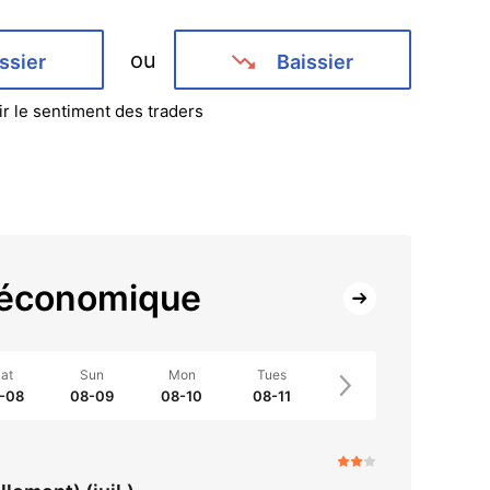
ou
ssier
Baissier
ir le sentiment des traders
 économique
at
Sun
Mon
Tues
-08
08-09
08-10
08-11