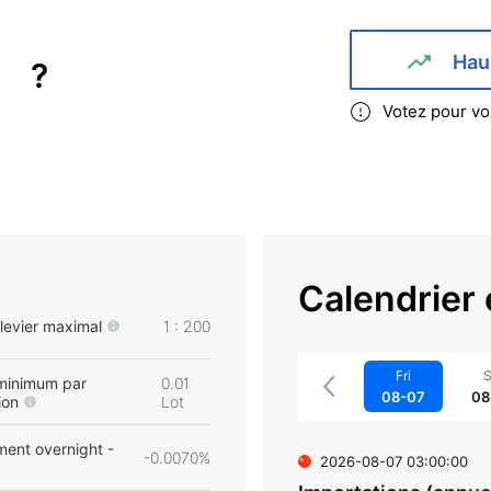
Hau
?
Votez pour vo
Calendrier
 levier maximal
1 : 200
Fri
S
minimum par
0.01
08-07
08
ion
Lot
ent overnight -
-0.0070%
2026-08-07 03:00:00