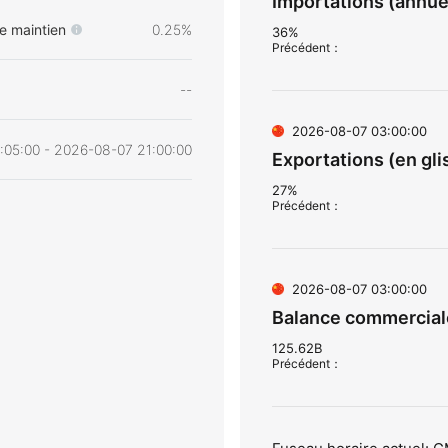
Importations (annuel
e maintien
0.25%
36%
Précédent
：
--
2026-08-07 03:00:00
:05:00 - 2026-08-07 21:00:00
Exportations (en gli
27%
Précédent
：
2026-08-07 03:00:00
Balance commerciale 
125.62B
Précédent
：