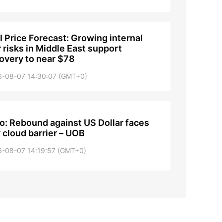
 Price Forecast: Growing internal
 risks in Middle East support
overy to near $78
6-08-07 14:30:07 (GMT+0)
o: Rebound against US Dollar faces
 cloud barrier – UOB
6-08-07 14:19:57 (GMT+0)