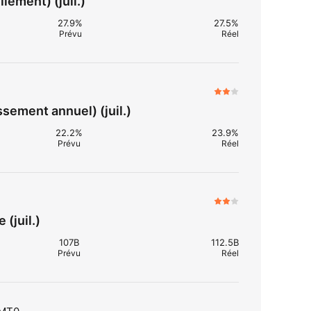
lement) (juil.)
27.9%
27.5%
Prévu
Réel
ssement annuel) (juil.)
22.2%
23.9%
Prévu
Réel
(juil.)
107B
112.5B
Prévu
Réel