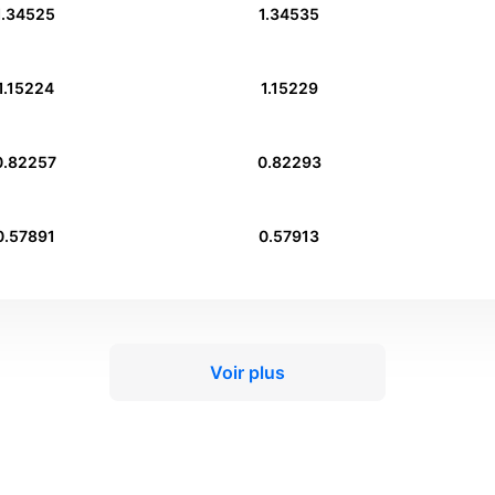
1.34525
1.34535
1.15224
1.15229
0.82257
0.82293
0.57891
0.57913
Voir plus