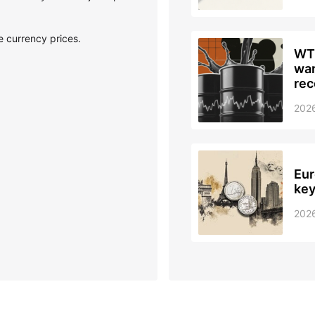
ce currency prices.
WTI
war
rec
202
Eur
key
202