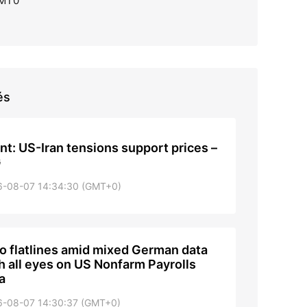
GMT0
és
nt: US-Iran tensions support prices –
G
6-08-07 14:34:30 (GMT+0)
o flatlines amid mixed German data
h all eyes on US Nonfarm Payrolls
a
6-08-07 14:30:37 (GMT+0)