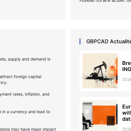
Fuseau horaire actuel: 
GBPCAD
Actualit
oods, supply and demand is
Bre
IN
attract foreign capital
202
ency.
ent rates, inflation, and
Eur
 in a currency and lead to
wit
dat
ations may have major impact
202