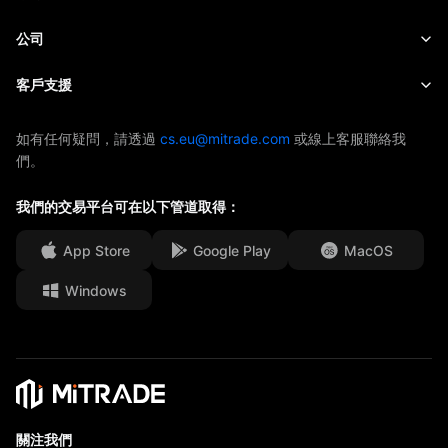
股票
成本和收費
即時新聞
快速入門
公司
指數
EBook
關於Mitrade
客戶支援
ETF
AFA 贊助商
聯絡我們
如有任何疑問，請透過
cs.eu@mitrade.com
或線上客服聯絡我
們。
獎項及榮譽
幫助中心
媒體中心
我們的交易平台可在以下管道取得：
常見問題
工作機會
App Store
Google Play
MacOS
法律文件
Windows
關注我們