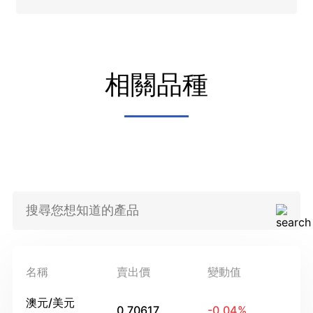
相關品種
名稱
賣出價
變動值
澳元/美元
0.70617
-0.04
%