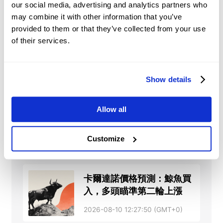
2026-08-10 13:04:23 (GMT+0)
our social media, advertising and analytics partners who
may combine it with other information that you’ve
provided to them or that they’ve collected from your use
印度黃金價格今日：根據
of their services.
FXStreet數據，黃金下跌
2026-08-10 12:38:54 (GMT+0)
Show details
Netherlands, The 六月
Allow all
Manufacturing Output
(MoM)從前值0.1%回落
Customize
2026-08-10 12:31:11 (GMT+0)
至-1.3%
卡爾達諾價格預測：鯨魚買
入，多頭瞄準第二輪上漲
2026-08-10 12:27:50 (GMT+0)