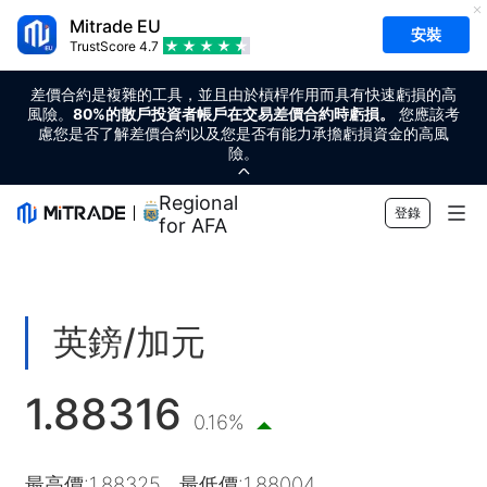
Mitrade EU
安裝
TrustScore
4.7
差價合約是複雜的工具，並且由於槓桿作用而具有快速虧損的高
風險。
80%的散戶投資者帳戶在交易差價合約時虧損。
您應該考
慮您是否了解差價合約以及您是否有能力承擔虧損資金的高風
險。
Regional Sponsor
登錄
for AFA
市場
外匯
交易
英鎊/加元
商品
交易平台
市場工具
1.88316
加密貨幣
風險管理
財經日曆
教育
0.16%
股票
成本和收費
即時新聞
快速入門
公司
最高價
:
1.88325
最低價
:
1.88004