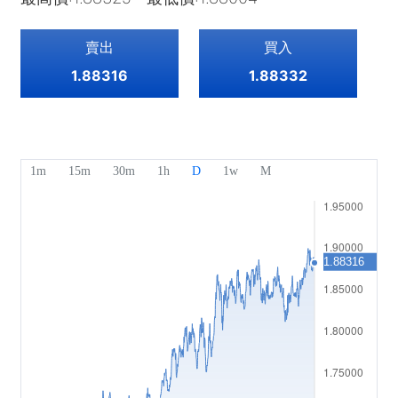
指數
EBook
關於Mitrade
客戶支援
ETF
賣出
買入
AFA 贊助商
聯絡我們
ZH
1.88316
1.88332
獎項及榮譽
幫助中心
English
媒體中心
常見問題
Deutsch
工作機會
Français
法律文件
Nederlands
Español
Italiano
Português
Polski