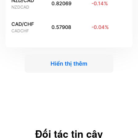
NZD/CAD
0.82069
-0.14
%
NZDCAD
CAD/CHF
0.57908
-0.04
%
CADCHF
Hiển thị thêm
Đối tác tin cậy