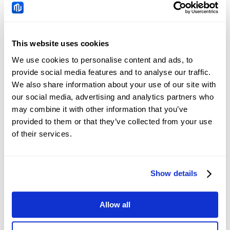
GBPCAD
Tin tức
This website uses cookies
Trung Quốc: Nhu cầu tín
We use cookies to personalise content and ads, to
dụng và xu hướng thanh
provide social media features and to analyse our traffic.
khoản – DBS
2026-08-08 05:51:24 (GMT+0)
We also share information about your use of our site with
our social media, advertising and analytics partners who
may combine it with other information that you’ve
provided to them or that they’ve collected from your use
Nhân dân tệ Trung Quốc:
of their services.
Giao dịch trong biên độ
vẫn duy trì với sắc thái
2026-08-08 05:12:16 (GMT+0)
tăng giá so với đồng đô
la Mỹ – UOB
Show details
Singapore: Điều chỉnh
Allow all
GDP và nâng dự báo –
DBS
2026-08-08 04:27:14 (GMT+0)