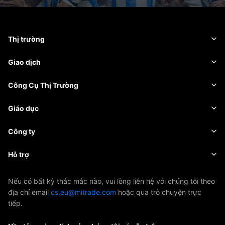
Thị trường
Ngoại hối
Giao dịch
Hàng hóa
Nền tảng giao dịch
Công Cụ Thị Trường
Tiền điện tử
Quản lý rủi ro
Lịch kinh tế
Giáo dục
Chứng khoán
Chi phí và Các Khoản Phí
Tin tức
Kiến thức cơ bản
Công ty
Chỉ số
EBook
Giới thiệu về Mitrade
Hỗ trợ
ETF
Tài trợ AFA
Liên hệ chúng tôi
Nếu có bất kỳ thắc mắc nào, vui lòng liên hệ với chúng tôi theo
địa chỉ email
cs.eu@mitrade.com
hoặc qua trò chuyện trực
Giải thưởng & Chứng nhận
Trung tâm Hỗ trợ
tiếp.
Trung tâm Truyền thông
Câu hỏi thường gặp