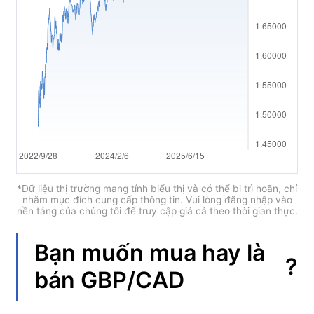
العربية
简体中文
繁體中文
한국어
ไทย
Tiếng việt
Bahasa Indonesia
*Dữ liệu thị trường mang tính biểu thị và có thể bị trì hoãn, chỉ
nhằm mục đích cung cấp thông tin. Vui lòng đăng nhập vào
nền tảng của chúng tôi để truy cập giá cả theo thời gian thực.
Bahasa Melayu
हिन्दी
Bạn muốn mua hay là
?
bán
GBP/CAD