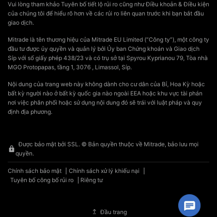
Vui lòng tham khảo Tuyên bố tiết lộ rủi ro cũng như Điều khoản & Điều kiện
của chúng tôi để hiểu rõ hơn về các rủi ro liên quan trước khi bạn bắt đầu
giao dịch.
Mitrade là tên thương hiệu của Mitrade EU Limited (“Công ty”), một công ty
đầu tư được ủy quyền và quản lý bởi Ủy ban Chứng khoán và Giao dịch
Síp với số giấy phép 438/23 và có trụ sở tại Spyrou Kyprianou 79, Tòa nhà
MGO Protopapas, tầng 1, 3076 , Limassol, Síp.
Nội dung của trang web này không dành cho cư dân của Bỉ, Hoa Kỳ hoặc
bất kỳ người nào ở bất kỳ quốc gia nào ngoài EEA hoặc khu vực tài phán
nơi việc phân phối hoặc sử dụng nội dung đó sẽ trái với luật pháp và quy
định địa phương.
Được bảo mật bởi SSL. © Bản quyền thuộc về Mitrade, bảo lưu mọi
quyền.
Chính sách bảo mật
Chính sách xử lý khiếu nại
Tuyên bố công bố rủi ro
Riêng tư
Đầu trang