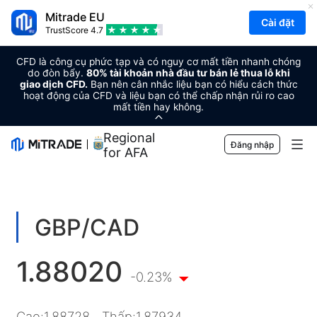
Mitrade EU
Cài đặt
TrustScore
4.7
CFD là công cụ phức tạp và có nguy cơ mất tiền nhanh chóng
do đòn bẩy.
80% tài khoản nhà đầu tư bán lẻ thua lỗ khi
giao dịch CFD.
Bạn nên cân nhắc liệu bạn có hiểu cách thức
hoạt động của CFD và liệu bạn có thể chấp nhận rủi ro cao
mất tiền hay không.
Regional Sponsor
Đăng nhập
for AFA
Thị trường
Ngoại hối
Giao dịch
GBP/CAD
Hàng hóa
Nền tảng giao dịch
Công Cụ Thị Trường
1.88020
Tiền điện tử
Quản lý rủi ro
Lịch kinh tế
-0.23%
Giáo dục
Chứng khoán
Chi phí và Các Khoản Phí
Tin tức
Kiến thức cơ bản
Công ty
Cao
:
1.88728
Thấp
:
1.87934