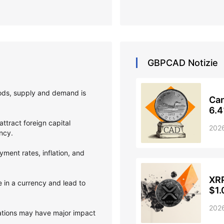
GBPCAD
Notizie
oods, supply and demand is
Can
6.4
attract foreign capital
202
ency.
ent rates, inflation, and
XRP
 in a currency and lead to
$1.
202
ations may have major impact