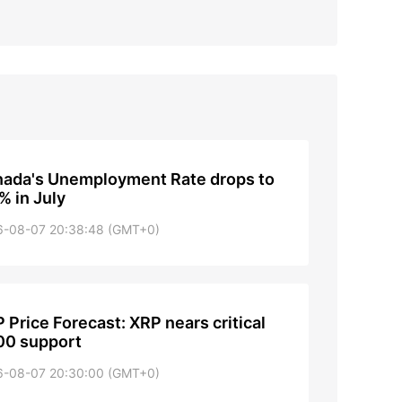
ada's Unemployment Rate drops to
% in July
6-08-07 20:38:48 (GMT+0)
 Price Forecast: XRP nears critical
00 support
6-08-07 20:30:00 (GMT+0)