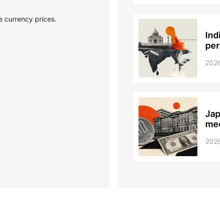
ce currency prices.
Ind
per
202
Jap
mee
202