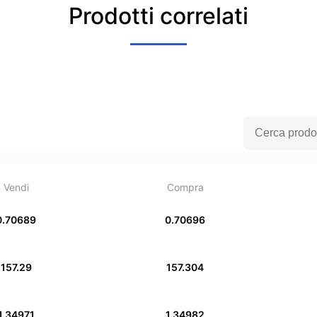
Prodotti correlati
Vendi
Compra
0.70689
0.70696
157.29
157.304
1.34971
1.34982