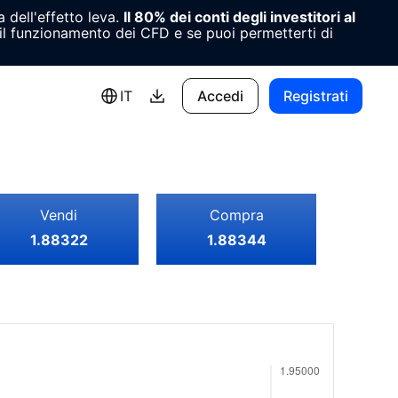
 dell'effetto leva.
Il 80% dei conti degli investitori al
l funzionamento dei CFD e se puoi permetterti di
IT
Accedi
Registrati
Vendi
Compra
1.88322
1.88344