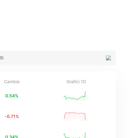
Cambia
Grafici 1D
0.54
%
-0.71
%
0.34
%