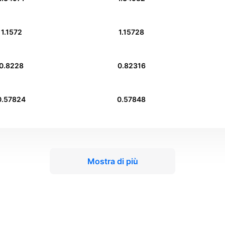
1.1572
1.15728
0.8228
0.82316
0.57824
0.57848
Mostra di più