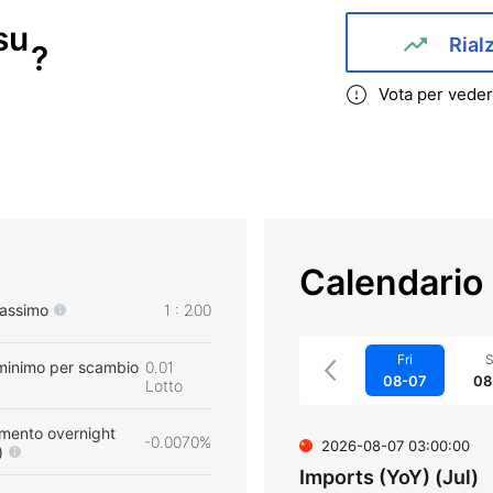
su
Rial
?
Vota per veder
Calendario
massimo
1 : 200
Fri
S
minimo per scambio
0.01
08-07
08
Lotto
mento overnight
-0.0070%
2026-08-07 03:00:00
)
Imports (YoY) (Jul)