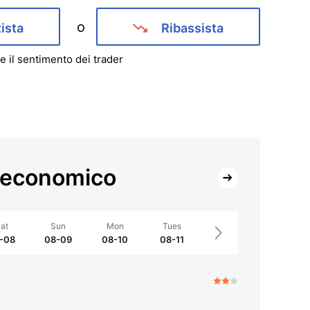
o
zista
Ribassista
e il sentimento dei trader
 economico
at
Sun
Mon
Tues
-08
08-09
08-10
08-11