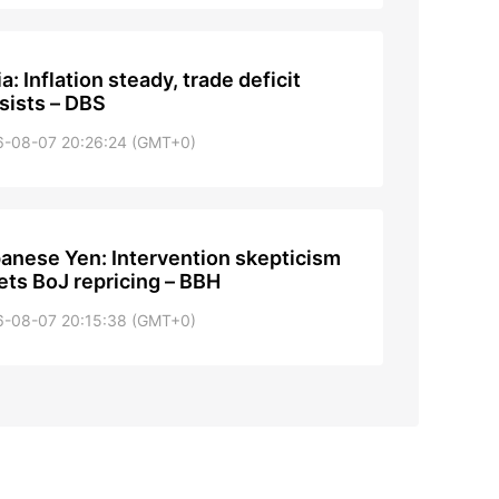
ia: Inflation steady, trade deficit
sists – DBS
6-08-07 20:26:24 (GMT+0)
anese Yen: Intervention skepticism
ts BoJ repricing – BBH
6-08-07 20:15:38 (GMT+0)