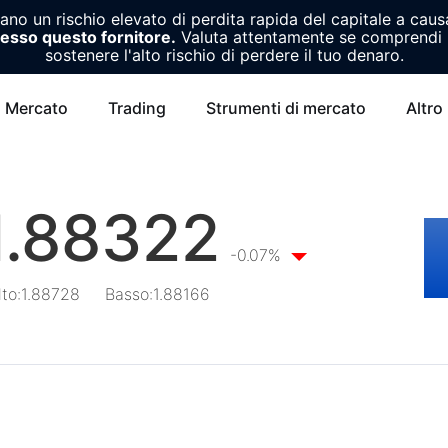
o un rischio elevato di perdita rapida del capitale a causa
resso questo fornitore.
Valuta attentamente se comprendi i
sostenere l'alto rischio di perdere il tuo denaro.
Mercato
Trading
Strumenti di mercato
Altro
1.88322
-0.07%
lto
:
1.88728
Basso
:
1.88166